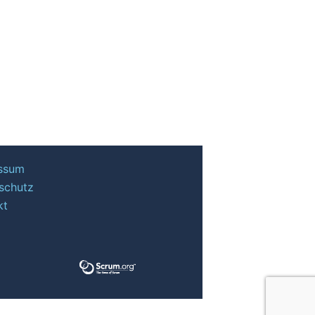
ssum
schutz
kt