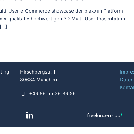
ulti-User e-Commerce showcase der blaxxun Platform
einer qualitativ hochwertigen 3D Multi-User Präsentation
 […]
lting
Hirschbergstr. 1
Impre
80634 München
Daten
Konta
+49 89 55 29 39 56