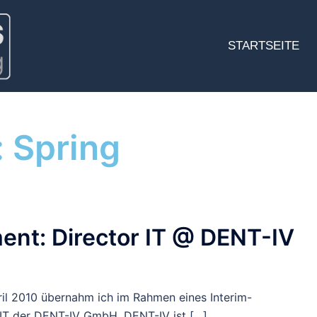
STARTSEITE
:
Spring
nt: Director IT @ DENT-IV
ril 2010 übernahm ich im Rahmen eines Interim-
 IT der DENT-IV GmbH. DENT-IV ist […]